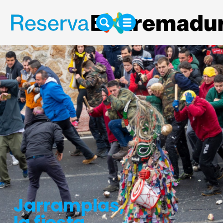
Jarramplas,
la fiesta