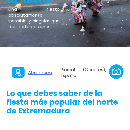
Una fiesta
absolutamente
increíble y singular que
despierta pasiones.
Piornal (Cáceres),
Abrir mapa
España
Lo que debes saber de la
fiesta más popular del norte
de Extremadura