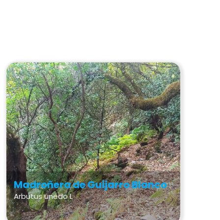
Madroñera de Guijarro Blanco
Arbutus unedo L