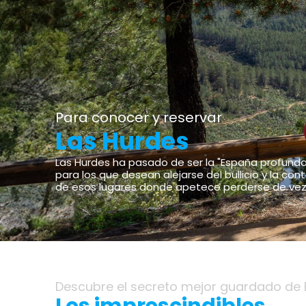
Para conocer y reservar
Las Hurdes
Las Hurdes ha pasado de ser la "España profunda"
para los que desean alejarse del bullicio y la co
de esos lugares donde apetece perderse de vez
Descubre el secreto mejor guardado de 