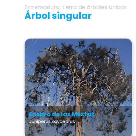
Extremadura, tierra de árboles únicos
Árbol singular
Enebro de las Mestas
Juniperus oxycedrus