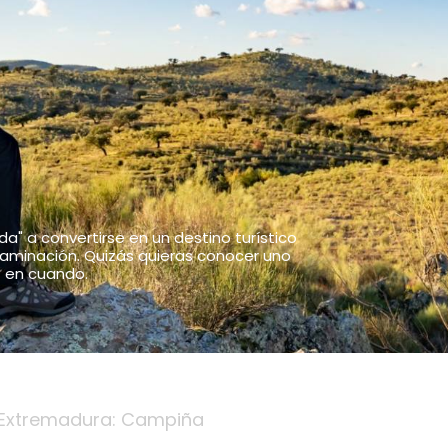
" a convertirse en un destino turístico
ntaminación. Quizás quieras conocer uno
 en cuando.
 Extremadura: Campiña