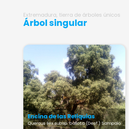
Extremadura, tierra de árboles únicos
Árbol singular
Encina de las Reliquias
Quercus ilex subsp. ballota (Desf.) Sampaio