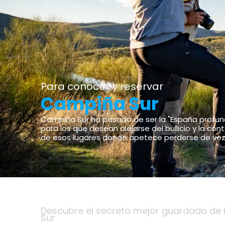
Para conocer y reservar
Campiña Sur
Campiña Sur ha pasado de ser la "España profunda
para los que desean alejarse del bullicio y la co
de esos lugares donde apetece perderse de vez
Descubre el secreto mejor guardado de
Sur