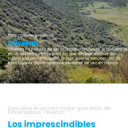
Para conocer y reservar
Olivenza
Olivenza ha pasado de ser la "España profunda" a convertirse
en un destino turístico para los que desean alejarse del
bullicio y la contaminación. Quizás quieras conocer uno de
esos lugares donde apetece perderse de vez en cuando.
Descubre el secreto mejor guardado de
Extremadura: Olivenza
Los imprescindibles