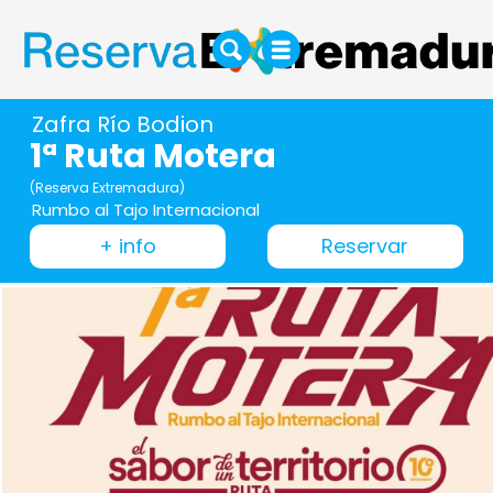
Zafra Río Bodion
1ª Ruta Motera
(Reserva Extremadura)
Rumbo al Tajo Internacional
+ info
Reservar