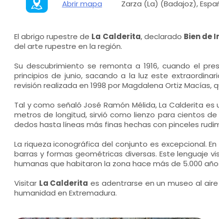
Abrir mapa
Zarza (La) (Badajoz), Espa
El abrigo rupestre de
La Calderita
, declarado
Bien de I
del arte rupestre en la región.
Su descubrimiento se remonta a 1916, cuando el presti
principios de junio, sacando a la luz este extraordin
revisión realizada en 1998 por Magdalena Ortiz Macías,
Tal y como señaló José Ramón Mélida, La Calderita es 
metros de longitud, sirvió como lienzo para cientos de 
dedos hasta líneas más finas hechas con pinceles rudim
La riqueza iconográfica del conjunto es excepcional. E
barras y formas geométricas diversas. Este lenguaje vi
humanas que habitaron la zona hace más de 5.000 año
Visitar
La Calderita
es adentrarse en un museo al aire 
humanidad en Extremadura.