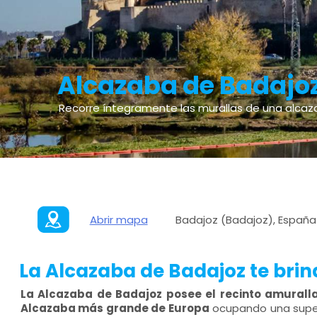
Alcazaba de Badajo
Recorre íntegramente las murallas de una alcaz
Abrir mapa
Badajoz (Badajoz), España
La Alcazaba de Badajoz te brinda
La Alcazaba de Badajoz posee el recinto amural
Alcazaba más grande de Europa
ocupando una supe