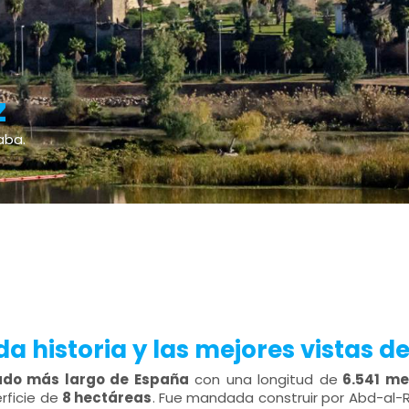
z
aba.
 historia y las mejores vistas de 
lado más largo de España
con una longitud de
6.541 me
rficie de
8 hectáreas
. Fue mandada construir por Abd-al