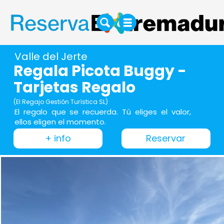
Valle del Jerte
Regala Picota Buggy -
Tarjetas Regalo
(El Regajo Gestión Turística SL)
El regalo que se recuerda. Tú eliges el valor,
ellos eligen el momento.
+ info
Reservar