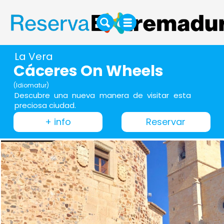
La Vera
Cáceres On Wheels
(Idiomatur)
Descubre una nueva manera de visitar esta
preciosa ciudad.
+ info
Reservar