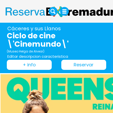
Cáceres y sus Llanos
Ciclo de cine
\'Cinemundo\'
(Museo Helga de Alvear)
Editar descripcion caracteristica
+ info
Reservar