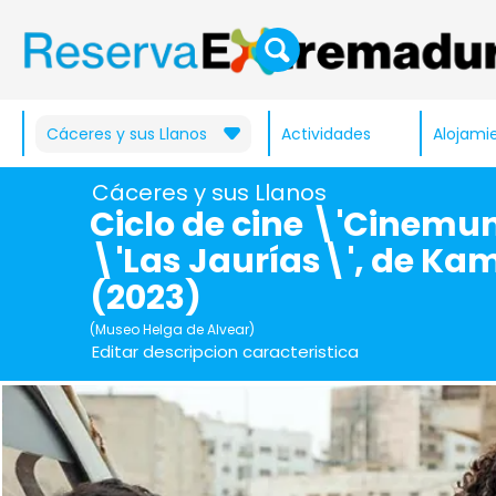
Cáceres y sus Llanos
Actividades
Alojami
Cáceres y sus Llanos
Ciclo de cine \'Cinemu
\'Las Jaurías\', de Ka
(2023)
(Museo Helga de Alvear)
Editar descripcion caracteristica