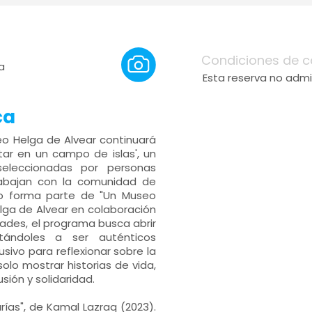
Condiciones de c
a
Esta reserva no admi
ca
seo Helga de Alvear continuará
ar en un campo de islas', un
seleccionadas por personas
rabajan con la comunidad de
iclo forma parte de "Un Museo
lga de Alvear en colaboración
dades, el programa busca abrir
itándoles a ser auténticos
ivo para reflexionar sobre la
solo mostrar historias de vida,
sión y solidaridad.
rías", de Kamal Lazraq (2023).