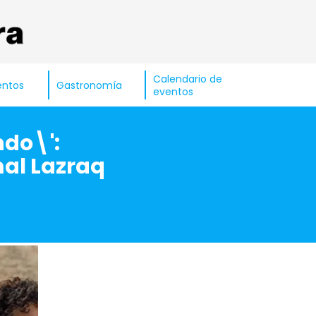
Calendario de
entos
Gastronomía
eventos
ndo\':
mal Lazraq