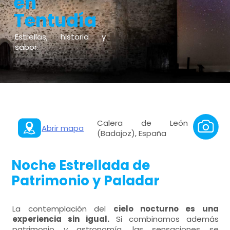
en
Tentudía
Estrellas, historia y
sabor.
Calera de León
Abrir mapa
(Badajoz), España
Noche Estrellada de
Patrimonio y Paladar
La contemplación del
cielo nocturno es una
experiencia sin igual.
Si combinamos además
patrimonio y astronomía, las sensaciones se