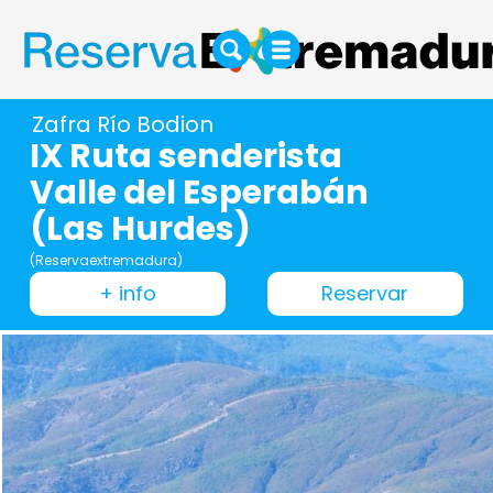
Zafra Río Bodion
IX Ruta senderista
Valle del Esperabán
(Las Hurdes)
(Reservaextremadura)
+ info
Reservar