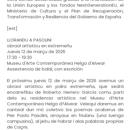
la Unión Europea y los fondos NextGenerationEU, el
Ministerio de Cultura y el Plan de Recuperación,
Transformación y Resiliencia del Gobierno de España.
[ext]
LLORANDU A PASOLINI
obraol artísticu en estremeñu
Juevis 12 de marçu de 2026
17:30 - 19:30
Museu d'Arte Contemporánea Helga d'Alvear
Assestencia de baldi, con escrición
El próssimu juevis 12 de marçu de 2026 avemus un
obraol artísticu en palra estremeña, que sedrá
encarrefilau de Roberto Herrero García comu parti
dela su residencia artística nel Museu d?Arte
Contemporánea Helga d?Alvear. Velequí daremus en
canteal dun mó coletivo los poemas acaberus de
Pier Paolo Pasolini, arrayaus en friulanu (una luenga
campusina), al jeitu de habrar i alas palabras proprias
de Caçris.