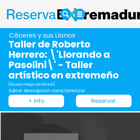
Cáceres y sus Llanos
Taller de Roberto
Herrero: \'Llorando a
Pasolini\' - Taller
artístico en extremeño
(Museo Helga de Alvear)
Editar descripcion caracteristica
+ info
Reservar