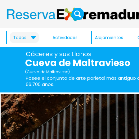
Todos
Actividades
Alojamientos
Cáceres y sus Llanos
Cueva de Maltravieso
(Cueva de Maltravieso)
Posee el conjunto de arte parietal más antiguo
66.700 años.