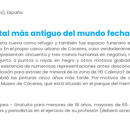
s), España
etal más antiguo del mundo fecha
sta cueva como refugio y también fue espacio funerario en
ra. En el propio casco urbano de Cáceres, caso verdaderame
presentan cincuenta y tres manos humanas en negativo, rod
junto a puntos o rayas en negro y otros motivos grabados
a existencia de numerosas representaciones antes desconoc
sión para extraer de mineral de la zona de ?El Calerizo? d
brió las pinturas cinco años más tarde. Por motivos de c
 Museo de Cáceres, que está situado en el parque del mismo
opea - Gratuita para menores de 18 años, mayores de 65 a
y periodistas en el ejercicio de su profesión (deberá acredi