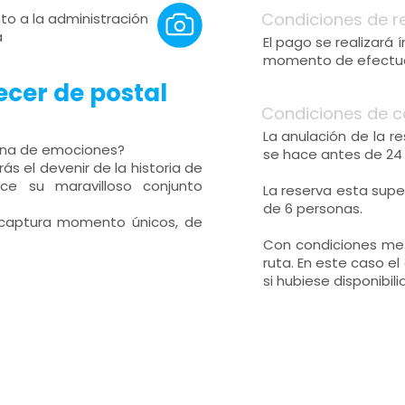
Condiciones de r
nto a la administración
a
El pago se realizará
momento de efectuar
ecer de postal
Condiciones de c
La anulación de la r
llena de emociones?
se hace antes de 24 h
s el devenir de la historia de
ce su maravilloso conjunto
La reserva esta sup
de 6 personas.
 captura momento únicos, de
Con condiciones met
ruta. En este caso el
si hubiese disponibil