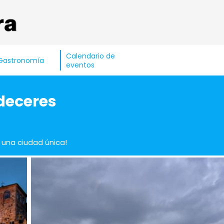
Calendario de
Gastronomía
eventos
rdeceres
 una ciudad única!