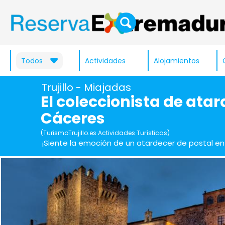
Todos
Actividades
Alojamientos
Trujillo - Miajadas
El coleccionista de ata
Cáceres
(TurismoTrujillo.es Actividades Turísticas)
¡Siente la emoción de un atardecer de postal en