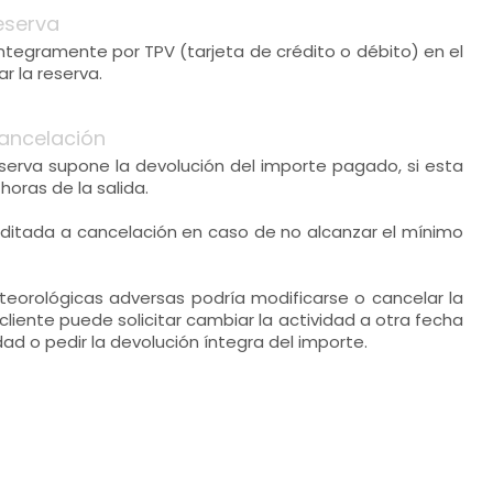
eserva
 íntegramente por TPV (tarjeta de crédito o débito) en el
 la reserva.
ancelación
eserva supone la devolución del importe pagado, si esta
oras de la salida.
editada a cancelación en caso de no alcanzar el mínimo
eorológicas adversas podría modificarse o cancelar la
 cliente puede solicitar cambiar la actividad a otra fecha
idad o pedir la devolución íntegra del importe.