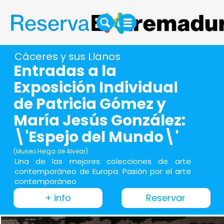
Cáceres y sus Llanos
Entradas a la
Exposición Individual
de Patricia Gómez y
María Jesús González:
\'Espejo del Mundo\'
(Museo Helga de Alvear)
Una de las mejores colecciones de arte
contemporáneo de Europa. Pasión por el arte
contemporáneo
+ info
Reservar