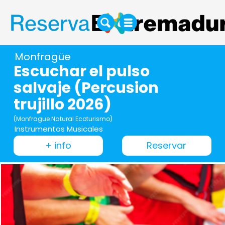
Monfragüe
Escuchar el pulso
salvaje (Percusion
trujillo 2026)
(Monfrague Natural Ecoturismo)
Instrumentos Musicales
+ info
Reservar