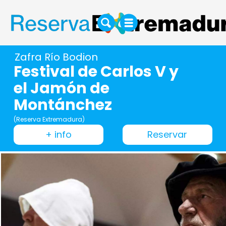
Zafra Río Bodion
Festival de Carlos V y
el Jamón de
Montánchez
(Reserva Extremadura)
+ info
Reservar