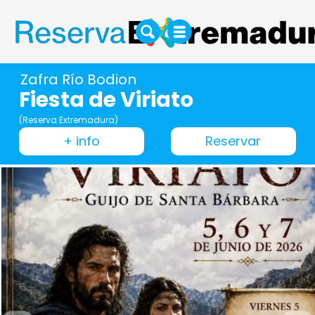
Zafra Río Bodion
Fiesta de Viriato
(Reserva Extremadura)
+ info
Reservar