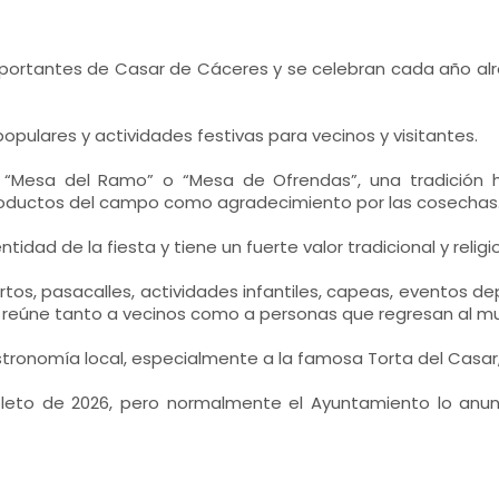
mportantes de Casar de Cáceres y se celebran cada año alr
opulares y actividades festivas para vecinos y visitantes.
“Mesa del Ramo” o “Mesa de Ofrendas”, una tradición hi
roductos del campo como agradecimiento por las cosechas
dad de la fiesta y tiene un fuerte valor tradicional y religi
rtos, pasacalles, actividades infantiles, capeas, eventos d
y reúne tanto a vecinos como a personas que regresan al mun
astronomía local, especialmente a la famosa Torta del Casa
leto de 2026, pero normalmente el Ayuntamiento lo anunc