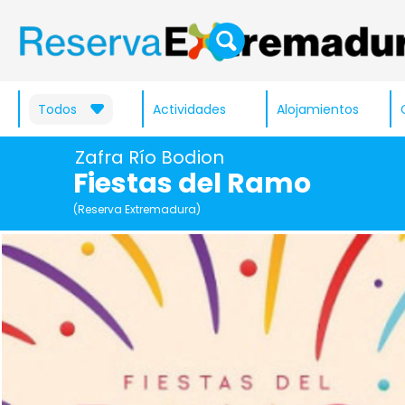
Todos
Actividades
Alojamientos
Zafra Río Bodion
Fiestas del Ramo
(Reserva Extremadura)