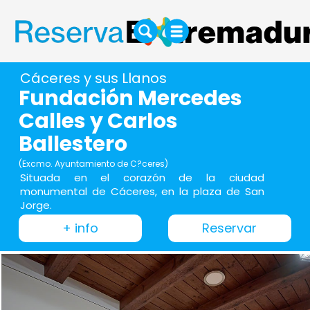
Cáceres y sus Llanos
Fundación Mercedes
Calles y Carlos
Ballestero
(Excmo. Ayuntamiento de C?ceres)
Situada en el corazón de la ciudad
monumental de Cáceres, en la plaza de San
Jorge.
+ info
Reservar