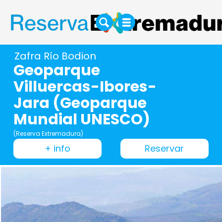
Zafra Río Bodion
Geoparque
Villuercas-Ibores-
Jara (Geoparque
Mundial UNESCO)
(Reserva Extremadura)
+ info
Reservar