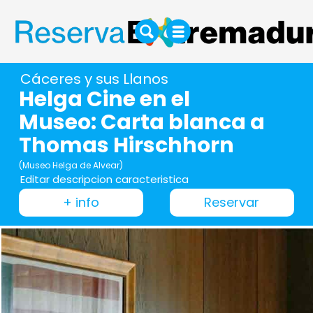
Cáceres y sus Llanos
Helga Cine en el
Museo: Carta blanca a
Thomas Hirschhorn
(Museo Helga de Alvear)
Editar descripcion caracteristica
+ info
Reservar