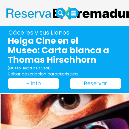
Cáceres y sus Llanos
Helga Cine en el
Museo: Carta blanca a
Thomas Hirschhorn
(Museo Helga de Alvear)
Editar descripcion caracteristica
+ info
Reservar