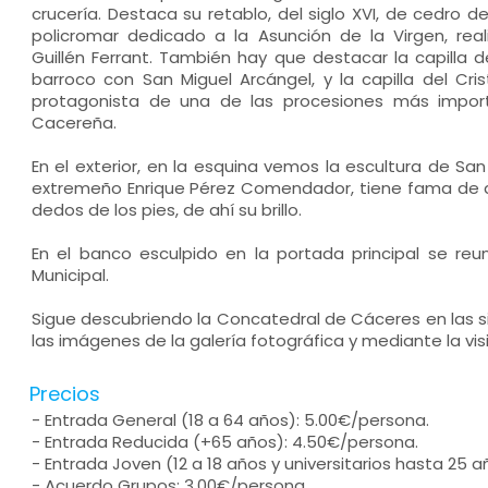
crucería. Destaca su retablo, del siglo XVI, de cedro de
policromar dedicado a la Asunción de la Virgen, re
Guillén Ferrant. También hay que destacar la capilla d
barroco con San Miguel Arcángel, y la capilla del Cr
protagonista de una de las procesiones más impo
Cacereña.
En el exterior, en la esquina vemos la escultura de Sa
extremeño Enrique Pérez Comendador, tiene fama de atr
dedos de los pies, de ahí su brillo.
En el banco esculpido en la portada principal se re
Municipal.
Sigue descubriendo la Concatedral de Cáceres en las s
las imágenes de la galería fotográfica y mediante la visi
Precios
- Entrada General (18 a 64 años): 5.00€/persona.
- Entrada Reducida (+65 años): 4.50€/persona.
- Entrada Joven (12 a 18 años y universitarios hasta 25 
- Acuerdo Grupos: 3.00€/persona.