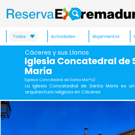
Todos
Actividades
Alojamientos
Cáceres y sus Llanos
Iglesia Concatedral de
María
(Iglesia Concatedral de Santa Mar?a)
La Iglesia Concatedral de Santa María es un
arquitectura religiosa en Cáceres