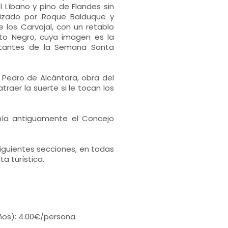
l Líbano y pino de Flandes sin
alizado por Roque Balduque y
e los Carvajal, con un retablo
isto Negro, cuya imagen es la
rtantes de la Semana Santa
n Pedro de Alcántara, obra del
aer la suerte si le tocan los
unía antiguamente el Concejo
iguientes secciones, en todas
ta turística.
años): 4.00€/persona.