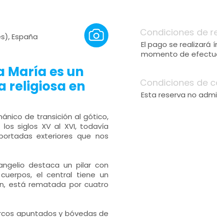
Condiciones de r
s), España
El pago se realizará
momento de efectuar
a María es un
Condiciones de c
a religiosa en
Esta reserva no admi
ánico de transición al gótico,
los siglos XV al XVI, todavía
portadas exteriores que nos
angelio destaca un pilar con
cuerpos, el central tiene un
en, está rematada por cuatro
n arcos apuntados y bóvedas de