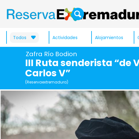
Todos
Actividades
Alojamientos
Zafra Río Bodion
III Ruta senderista “de V
Carlos V”
(Reservaextremadura)