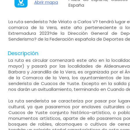
Abrir mapa
España
La ruta senderista ?de Viriato a Carlos V? tendrá lugar 
comarca de la Vera, este año perteneciente a los
Extremadura 2023?de la Dirección General de Depo
Senderismo? de la Federación española de Deportes de
Descripción
La ruta es circular comenzará este año en la localid
mayor) y pasará por las localidades de Aldeanueva
Barbara y Jarandilla de la Vera, es organizada por el 
de la Comarca de la Vera, los ayuntamientos de las 
senderista de Cuacos de Yuste. Excepto en la salida
nos darán un avituallamiento, terminando en Cuando de
La ruta senderista se caracteriza por pasar por lugare
cultural, ya que pasaremos por enclaves culturales 
Cuacos de Yuste conjunto histórico-artístico, o pobl
monumentos artísticos, aparte de ello pasaremos por
bosques de robles, alcornoques o cultivos de cerez
tendrán un colorido otoñal característicos de esta com