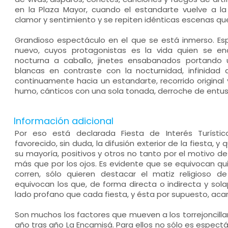
en la Plaza Mayor, cuando el estandarte vuelve a l
clamor y sentimiento y se repiten idénticas escenas que 
Grandioso espectáculo en el que se está inmerso. Es
nuevo, cuyos protagonistas es la vida quien se en
nocturna a caballo, jinetes ensabanados portando 
blancas en contraste con la nocturnidad, infinida
continuamente hacia un estandarte, recorrido original y
humo, cánticos con una sola tonada, derroche de entusi
Información adicional
Por eso está declarada Fiesta de Interés Turísti
favorecido, sin duda, la difusión exterior de la fiesta, 
su mayoría, positivos y otros no tanto por el motivo d
más que por los ojos. Es evidente que se equivocan qu
corren, sólo quieren destacar el matiz religioso 
equivocan los que, de forma directa o indirecta y sol
lado profano que cada fiesta, y ésta por supuesto, acar
Son muchos los factores que mueven a los torrejoncill
año tras año La Encamisá. Para ellos no sólo es espect