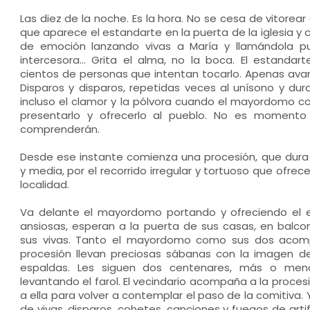
Las diez de la noche. Es la hora. No se cesa de vitorear
que aparece el estandarte en la puerta de la iglesia y
de emoción lanzando vivas a María y llamándola pur
intercesora... Grita el alma, no la boca. El estanda
cientos de personas que intentan tocarlo. Apenas avan
Disparos y disparos, repetidas veces al unísono y dura
incluso el clamor y la pólvora cuando el mayordomo con
presentarlo y ofrecerlo al pueblo. No es momento
comprenderán.
Desde ese instante comienza una procesión, que dur
y media, por el recorrido irregular y tortuoso que ofrece
localidad.
Va delante el mayordomo portando y ofreciendo el e
ansiosas, esperan a la puerta de sus casas, en balco
sus vivas. Tanto el mayordomo como sus dos acom
procesión llevan preciosas sábanas con la imagen d
espaldas. Les siguen dos centenares, más o men
levantando el farol. El vecindario acompaña a la procesi
a ella para volver a contemplar el paso de la comitiva
de vivas, disparos, cohetes, canciones y fuegos de artific