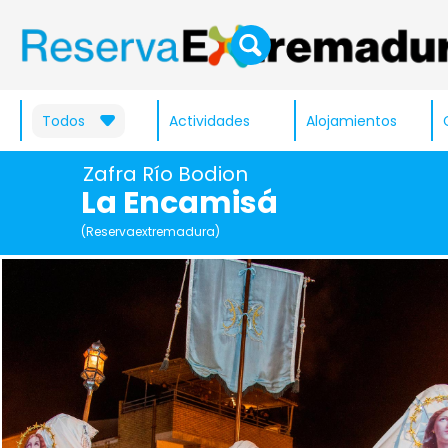
Todos
Actividades
Alojamientos
Zafra Río Bodion
La Encamisá
(Reservaextremadura)