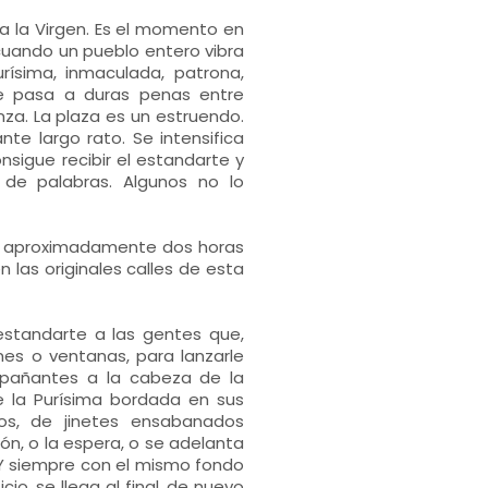
 a la Virgen. Es el momento en
 cuando un pueblo entero vibra
ísima, inmaculada, patrona,
rte pasa a duras penas entre
za. La plaza es un estruendo.
nte largo rato. Se intensifica
sigue recibir el estandarte y
 de palabras. Algunos no lo
a aproximadamente dos horas
n las originales calles de esta
standarte a las gentes que,
nes o ventanas, para lanzarle
pañantes a la cabeza de la
e la Purísima bordada en sus
os, de jinetes ensabanados
ón, o la espera, o se adelanta
. Y siempre con el mismo fondo
io, se llega al final, de nuevo