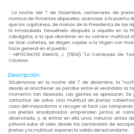
´¨La noche del 7 de Diciembre, centenares de jine
morisca de flotantes alquiceles, acercase a la puerta de
que los capitanea, de manos de la Presidenta de las Hi
la Inmaculada. Devuélvelo después a aquella en la P
cabalgata, a la que alumbran en su camino multitud d
se tiran cohetes, se dirigen coplas a la Virgen con ince
hace general en el pueblo¨´
- HIPÓCRATES RAMOS, J. (1904) "La Camisada de Torrejo
Cáceres.
Descripción
Situémonos en la noche del 7 de diciembre, la "noche
desde el anochecer se percibe entre el vecindario la te
momento tan deseado. Las gentes se apresuran. Se p
cartuchos de salva. Una multitud de jinetes cubierto
casa del mayordomo a recoger el farol. Las campanas 
Los jinetes ensabanados emprenden juntos el cami
abarrotada, y, al entrar en ella unos minutos antes 
pólvora sube al cielo desde los centenares de escope
jinetes y la multitud, esperan la salida del estandarte.