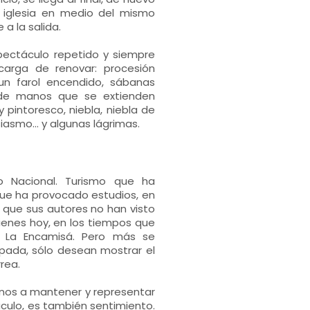
a iglesia en medio del mismo
a la salida.
pectáculo repetido y siempre
carga de renovar: procesión
un farol encendido, sábanas
d de manos que se extienden
 pintoresco, niebla, niebla de
asmo... y algunas lágrimas.
co Nacional. Turismo que ha
y que ha provocado estudios, en
e que sus autores no han visto
ienes hoy, en los tiempos que
de La Encamisá. Pero más se
apada, sólo desean mostrar el
rea.
anos a mantener y representar
áculo, es también sentimiento.