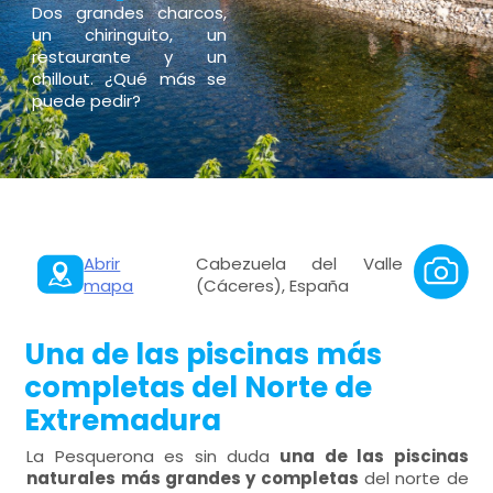
Dos grandes charcos,
un chiringuito, un
restaurante y un
chillout. ¿Qué más se
puede pedir?
Abrir
Cabezuela del Valle
mapa
(Cáceres), España
Una de las piscinas más
completas del Norte de
Extremadura
La Pesquerona es sin duda
una de las piscinas
naturales más grandes y completas
del norte de