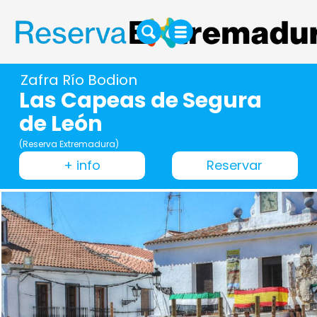
Zafra Río Bodion
Las Capeas de Segura
de León
(Reserva Extremadura)
+ info
Reservar