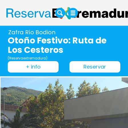
Zafra Río Bodion
Otoño Festivo: Ruta de
Los Cesteros
(Reservaextremadura)
+ info
Reservar