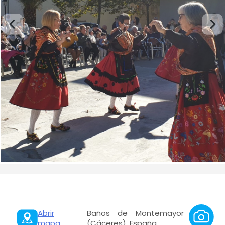
Abrir
Baños de Montemayor
mapa
(Cáceres), España