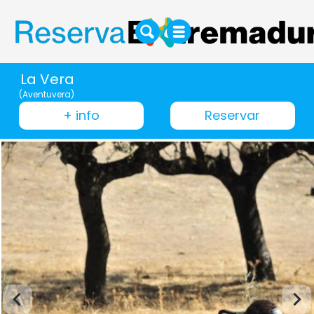
La Vera
(Aventuvera)
+ info
Reservar