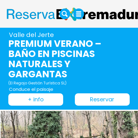
Valle del Jerte
PREMIUM VERANO –
BAÑO EN PISCINAS
NATURALES Y
GARGANTAS
(El Regajo Gestión Turística SL)
Conduce el paisaje
+ info
Reservar