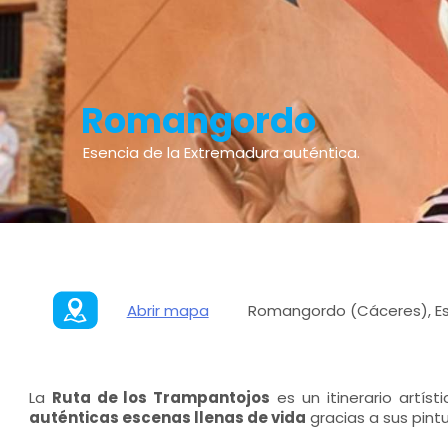
Romangordo
Esencia de la Extremadura auténtica.
Abrir mapa
Romangordo (Cáceres), E
La
Ruta de los Trampantojos
es un itinerario artís
auténticas escenas llenas de vida
gracias a sus pintu