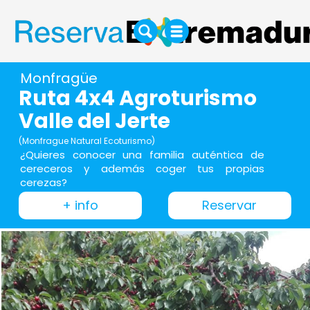
Monfragüe
Ruta 4x4 Agroturismo
Valle del Jerte
(Monfrague Natural Ecoturismo)
¿Quieres conocer una familia auténtica de
cereceros y además coger tus propias
cerezas?
+ info
Reservar