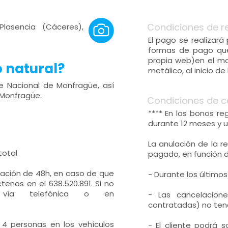
Condiciones de r
Plasencia (Cáceres),
El pago se realizará
formas de pago qu
propia web)en el mo
o natural?
metálico, al inicio de 
e Nacional de Monfragüe, así
 Monfragüe.
Condiciones de c
**** En los bonos r
durante 12 meses y u
La anulación de la r
total
pagado, en función 
lación de 48h, en caso de que
- Durante los últimos
enos en el 638.520.891. Si no
r vía telefónica o en
- Las cancelacion
contratadas) no tend
 4 personas en los vehículos
- El cliente podrá 