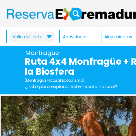
Valle del Jerte
Actividades
Alojamientos
Monfragüe
Ruta 4x4 Monfragüe + 
la Biosfera
(Monfrague Natural Ecoturismo)
¿Listo para explorar este tesoro natural?