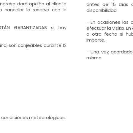
mpresa dará opción al cliente
antes de 15 días d
o cancelar la reserva con la
disponibilidad.
- En ocasiones las 
 ESTÁN GARANTIZADAS si hay
efectuar la visita. E
a otra fecha si hub
importe.
una, son canjeables durante 12
- Una vez acordado e
misma.
s condiciones meteorológicas.