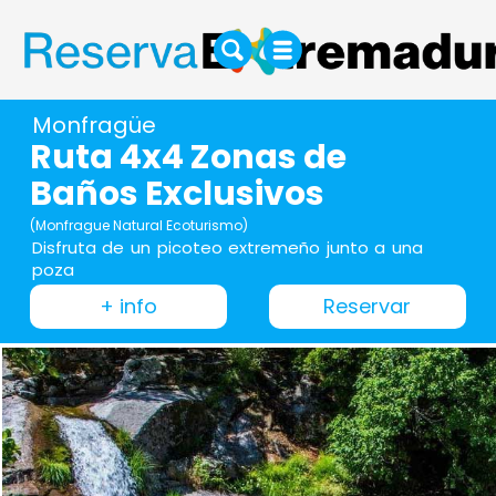
Monfragüe
Ruta 4x4 Zonas de
Baños Exclusivos
(Monfrague Natural Ecoturismo)
Disfruta de un picoteo extremeño junto a una
poza
+ info
Reservar