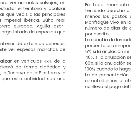
ra ver animales salvajes, en
En todo momento el
udiar el territorio y localizar
teniendo derecho a 
r que veáis a las principales
menos los gastos d
imperial ibérica, Búho real,
Monfragüe Vivo en la
brera europea, Águila azor-
número de días de a
un largo listado de especies que
por escrito.
La cuantía de las ind
interior de extensas dehesas,
porcentajes al import
mite ver espesas manchas de
5% si la anulación s
40% si la anulación 
lizan en vehículos 4x4, de la
60% si la anulación 
licará de forma didáctica y
100% cuando lo haga
la Reserva de la Biosfera y la
La no presentación 
a que esta actividad sea una
climatológicos u o
conlleva el pago del 