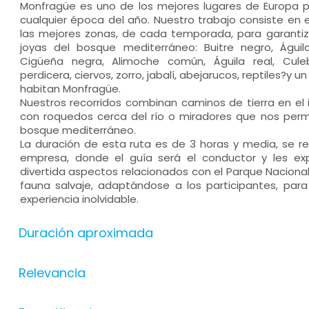
Monfragüe es uno de los mejores lugares de Europa pa
cualquier época del año. Nuestro trabajo consiste en est
las mejores zonas, de cada temporada, para garantiza
joyas del bosque mediterráneo: Buitre negro, Águila 
Cigüeña negra, Alimoche común, Águila real, Cule
perdicera, ciervos, zorro, jabalí, abejarucos, reptiles?y 
habitan Monfragüe.
Nuestros recorridos combinan caminos de tierra en el 
con roquedos cerca del río o miradores que nos per
bosque mediterráneo.
La duración de esta ruta es de 3 horas y media, se rea
empresa, donde el guía será el conductor y les exp
divertida aspectos relacionados con el Parque Nacional, 
fauna salvaje, adaptándose a los participantes, par
experiencia inolvidable.
Duración aproximada
Relevancia