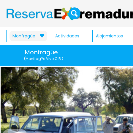
Monfragüe
Actividades
Alojamientos
Monfragüe
(Monfrag?e Vivo C.B.)