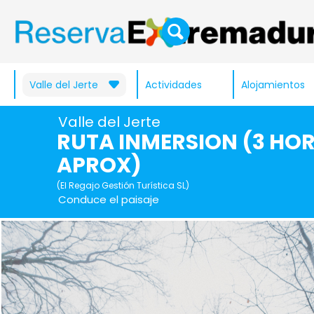
Valle del Jerte
Actividades
Alojamientos
Valle del Jerte
RUTA INMERSION (3 HO
APROX)
(El Regajo Gestión Turística SL)
Conduce el paisaje