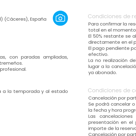
Condiciones de r
l) (Cáceres), España
Para confirmar la re
total en el momento 
El 50% restante se ab
directamente en el 
El pago pendiente po
efectivo.
s, con paradas ampliadas,
La no realización 
xtremeños.
lugar a la cancelaci
profesional.
ya abonado.
Condiciones de c
a a la temporada y al estado
Cancelación por part
Se podrá cancelar o 
la fecha y hora prog
Las cancelaciones
presentación en el 
importe de la reserv
Cancelación por part