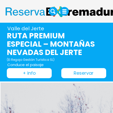
Valle del Jerte
RUTA PREMIUM
ESPECIAL – MONTAÑAS
NEVADAS DEL JERTE
(El Regajo Gestión Turística SL)
Conduce el paisaje
+ info
Reservar