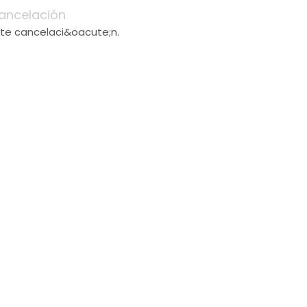
ancelación
ite cancelaci&oacute;n.