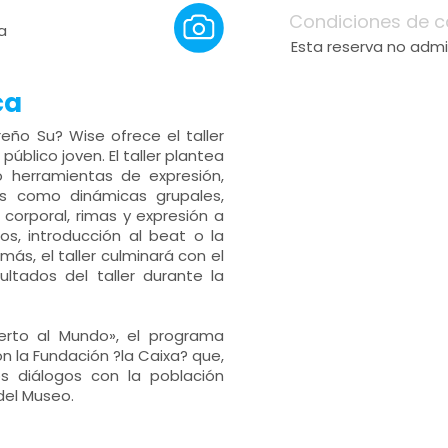
Condiciones de c
a
Esta reserva no adm
ca
reño Su? Wise ofrece el taller
 público joven. El taller plantea
 herramientas de expresión,
es como dinámicas grupales,
e corporal, rimas y expresión a
os, introducción al beat o la
más, el taller culminará con el
ltados del taller durante la
erto al Mundo», el programa
n la Fundación ?la Caixa? que,
os diálogos con la población
del Museo.