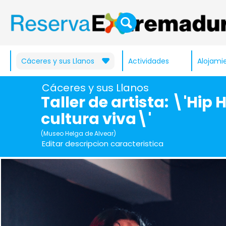
Cáceres y sus Llanos
Actividades
Alojami
Cáceres y sus Llanos
Taller de artista: \'Hip
cultura viva\'
(Museo Helga de Alvear)
Editar descripcion caracteristica