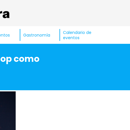
Calendario de
entos
Gastronomía
eventos
 Hop como