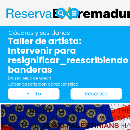
Cáceres y sus Llanos
Taller de artista:
Intervenir para
resignificar_reescribiendo
banderas
(Museo Helga de Alvear)
Editar descripcion caracteristica
+ info
Reservar