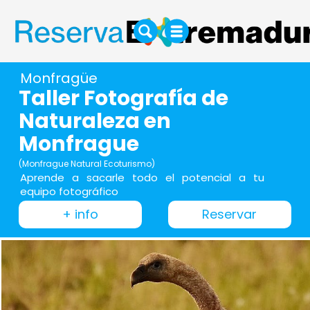
Monfragüe
Taller Fotografía de
Naturaleza en
Monfrague
(Monfrague Natural Ecoturismo)
Aprende a sacarle todo el potencial a tu
equipo fotográfico
+ info
Reservar