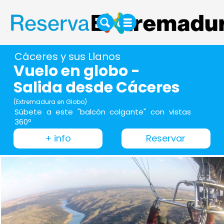
Cáceres y sus Llanos
Vuelo en globo -
Salida desde Cáceres
(Extremadura en Globo)
Súbete a este "balcón colgante" con vistas
360º
+ info
Reservar