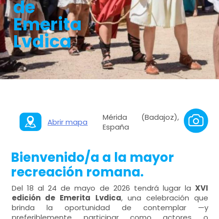
de
Emerita
Lvdica
Mérida (Badajoz),
Abrir mapa
España
Bienvenido/a a la mayor
recreación romana.
Del 18 al 24 de mayo de 2026 tendrá lugar la
XVI
edición de Emerita Lvdica
, una celebración que
brinda la oportunidad de contemplar —y
preferiblemente participar como actores o