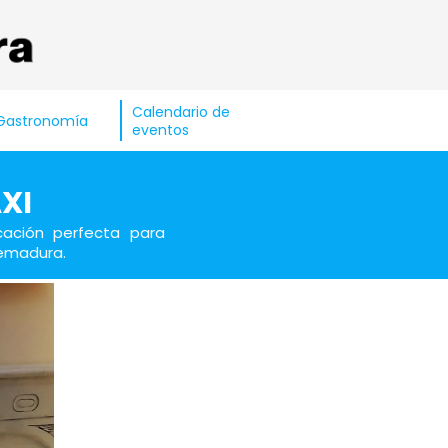
Calendario de
Gastronomía
eventos
XI
ación perfecta para
remadura.