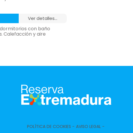
 2 Habitaciones y 1 Baño
ver detalles...
icionado, calefacción,
 dormitorios con baño
. Calefacción y aire
omedor,
 3 Habitaciones
icionado, calefacción,
POLÍTICA DE COOKIES -
AVISO LEGAL -