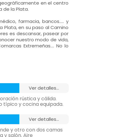
os geográficamente en el centro
 de la Plata.
dico, farmacia, bancos..... y
 la Plata, en su paso al Camino
eres es descansar, pasear por
 conocer nuestro modo de vida,
omarcas Extremeñas.... No lo
ver detalles...
ración rústica y cálida.
 típico y cocina equipada.
 1 Baño
ver detalles...
icionado, calefacción,
nde y otro con dos camas
 y salón. Aire