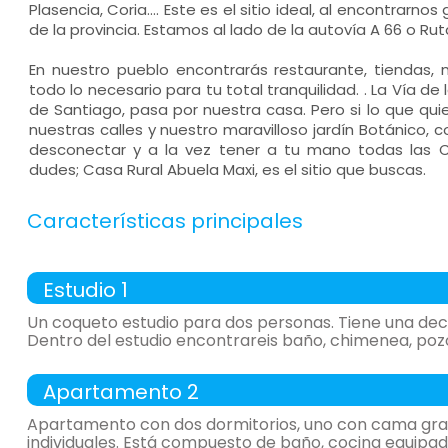
Plasencia, Coria.... Este es el sitio ideal, al encontrarn
de la provincia. Estamos al lado de la autovía A 66 o Ruta
En nuestro pueblo encontrarás restaurante, tiendas, mé
todo lo necesario para tu total tranquilidad. . La Vía de
de Santiago, pasa por nuestra casa. Pero si lo que qui
nuestras calles y nuestro maravilloso jardín Botánico,
desconectar y a la vez tener a tu mano todas las C
dudes; Casa Rural Abuela Maxi, es el sitio que buscas.
Características principales
Estudio 1
Un coqueto estudio para dos personas. Tiene una deco
Dentro del estudio encontrareis baño, chimenea, pozo
-
apartamento con:
salón, Cocina, 1 Habitación y
Apartamento 2
-
30 m², muy luminoso, bonitas vistas, aire acond
Apartamento con dos dormitorios, uno con cama gra
General:
individuales. Está compuesto de baño, cocina equipada