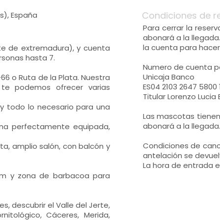
Condiciones de r
s), España
Para cerrar la reserv
abonará a la llegada
la cuenta para hacer 
te de extremadura), y cuenta
rsonas hasta 7.
Numero de cuenta pa
Unicaja Banco
66 o Ruta de la Plata. Nuestra
ES04 2103 2647 5800 
 te podemos ofrecer varias
Titular Lorenzo Lucia 
 y todo lo necesario para una
Las mascotas tienen
abonará a la llegada
ina perfectamente equipada,
Condiciones de canc
a, amplio salón, con balcón y
antelación se devuelv
La hora de entrada es 
ium y zona de barbacoa para
, descubrir el Valle del Jerte,
nitológico, Cáceres, Merida,