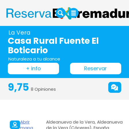
La Vera
Casa Rural Fuente El
Boticario
Naturaleza a tu alcance
+ info
Reservar
9,75
8 Opiniones
Abrir
Aldeanueva de la Vera, Aldeanueva
mapa
de la Vera (Cáceres), España