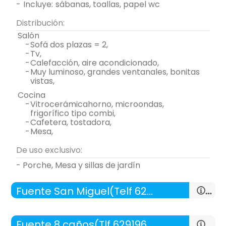
-
incluye:
sábanas, toallas, papel wc
Distribución:
salón
-
sofá dos plazas = 2,
-
tv,
-
calefacción, aire acondicionado,
-
muy luminoso, grandes ventanales, bonitas
vistas,
cocina
-
vitrocerámicahorno, microondas,
frigorífico tipo combi,
-
cafetera, tostadora,
-
mesa,
De uso exclusivo:
- Porche, Mesa y sillas de jardín
Fuente San Miguel(Telf 629196243)Desayuno incluido
Fuente 8 caños(Tlf 629196243)Desayuno incluido