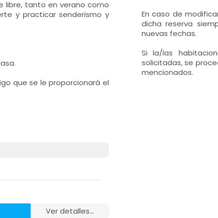
e libre, tanto en verano como
En caso de modificar
erte y practicar senderismo y
dicha reserva siemp
nuevas fechas.
Si la/las habitaci
solicitadas, se proc
casa.
mencionados.
go que se le proporcionará el
ver detalles...