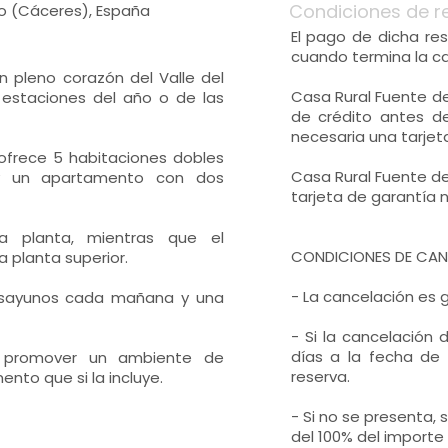
Condiciones de r
o (Cáceres), España
El pago de dicha res
cuando termina la ca
n pleno corazón del Valle del
Casa Rural Fuente de
 estaciones del año o de las
de crédito antes de
necesaria una tarjeta
y ofrece 5 habitaciones dobles
Casa Rural Fuente del
 y un apartamento con dos
tarjeta de garantía n
a planta, mientras que el
CONDICIONES DE CANC
 planta superior.
- La cancelación es g
desayunos cada mañana y una
- Si la cancelación 
días a la fecha de 
a promover un ambiente de
reserva.
nto que si la incluye.
- Si no se presenta,
del 100% del importe 