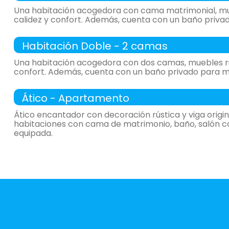
Una habitación acogedora con cama matrimonial, mu
calidez y confort. Además, cuenta con un baño priv
Habitación Doble - 2 camas
habitación de matrimonio
Una habitación acogedora con dos camas, muebles rú
confort. Además, cuenta con un baño privado para 
- cama de matrimonio (150x190 cm.)
Ático - Apartamento
habitación doble
Ático encantador con decoración rústica y viga origin
- habitación con cuarto de baño. Incluye:
habitaciones con cama de matrimonio, baño, salón c
equipada.
WC,
lavabo,
ducha,
- cama individual = 2 (90x190 cm.)
salón
-
sillón = 2, sillas = 4, mesa de centro,
- habitación con cuarto de baño. Incluye:
-
tv,
-
calefacción,
WC,
lavabo,
ducha,
-
muy luminoso,
cocina
-
vitrocerámicamicroondas,
-
menaje de cocina,