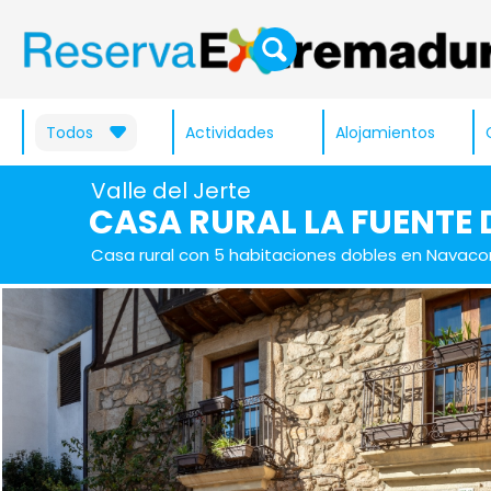
Todos
Actividades
Alojamientos
Valle del Jerte
CASA RURAL LA FUENTE 
Casa rural con 5 habitaciones dobles en Navaco