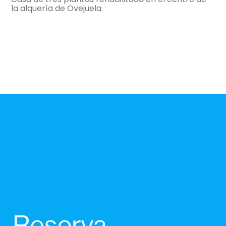
la alquería de Ovejuela.
-
apartamento con:
salón(9 m²), Cocina (6 m²), 1
Habitación y 1 Baño
-
27 m², bonitas vistas, aire acondicionado,
calefacción,
General:
-
wifi u otro acceso a internet
-
admite mascota
-
incluye:
sábanas, toallas,
Distribución:
salón
(9 m²)
-
sillón = 2,
-
tv plana 28",
-
calefacción, aire acondicionado,
cocina
(6 m²)
-
vitrocerámicamicroondas, frigorífico,
-
menaje de cocina, cafetera, batidora ,
tostadora,
-
mesa, lavadora, plancha,