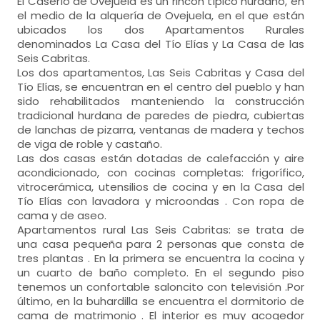
El Caserío de Ovejuela es un rincón típico hurdano, en
el medio de la alquería de Ovejuela, en el que están
ubicados los dos Apartamentos Rurales
denominados La Casa del Tío Elías y La Casa de las
Seis Cabritas.
Los dos apartamentos, Las Seis Cabritas y Casa del
Tío Elías, se encuentran en el centro del pueblo y han
sido rehabilitados manteniendo la construcción
tradicional hurdana de paredes de piedra, cubiertas
de lanchas de pizarra, ventanas de madera y techos
de viga de roble y castaño.
Las dos casas están dotadas de calefacción y aire
acondicionado, con cocinas completas: frigorífico,
vitrocerámica, utensilios de cocina y en la Casa del
Tío Elías con lavadora y microondas . Con ropa de
cama y de aseo.
Apartamentos rural Las Seis Cabritas: se trata de
una casa pequeña para 2 personas que consta de
tres plantas . En la primera se encuentra la cocina y
un cuarto de baño completo. En el segundo piso
tenemos un confortable saloncito con televisión .Por
último, en la buhardilla se encuentra el dormitorio de
cama de matrimonio . El interior es muy acogedor