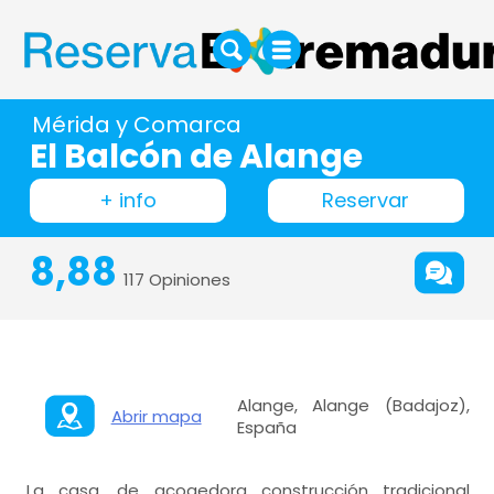
Mérida y Comarca
El Balcón de Alange
+ info
Reservar
8,88
117 Opiniones
Alange, Alange (Badajoz),
Abrir mapa
España
La casa, de acogedora construcción tradicional